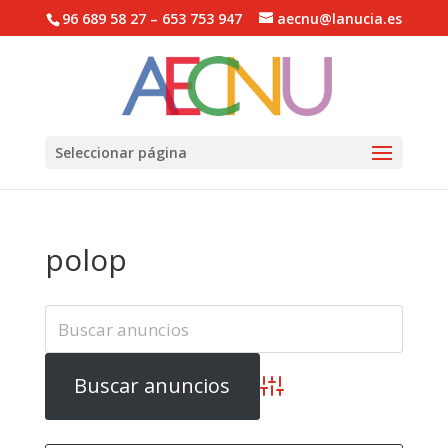
96 689 58 27 – 653 753 947
aecnu@lanucia.es
Abrir barra de herramientas
Seleccionar página
polop
Búsqueda avanzada