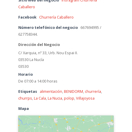
Sitio web del negocio
Insragram Churrería
Caballero
Facebook
Churrería Caballero
Número telefónico del negocio
667694995 /
627758344.
Dirección del Negocio
C/ Xarquia, nº 33, Urb. Nou Espai II.
03530 La Nucía
03530
Horario
De 07:00 a 14:00 horas
Etiquetas
alimentación
,
BENIDORM
,
churrería
,
churrps
,
La Cala
,
La Nucia
,
polop
,
Villajoyosa
Mapa