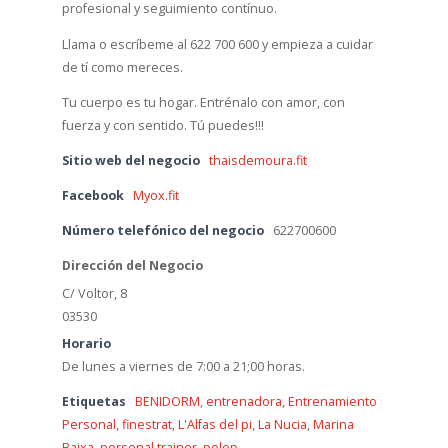
profesional y seguimiento contínuo.
Llama o escríbeme al 622 700 600 y empieza a cuidar
de tí como mereces.
Tu cuerpo es tu hogar. Entrénalo con amor, con
fuerza y con sentido. Tú puedes!!!
Sitio web del negocio
thaisdemoura.fit
Facebook
Myox.fit
Número telefónico del negocio
622700600
Dirección del Negocio
C/ Voltor, 8
03530
Horario
De lunes a viernes de 7:00 a 21;00 horas.
Etiquetas
BENIDORM
,
entrenadora
,
Entrenamiento
Personal
,
finestrat
,
L'Alfas del pi
,
La Nucia
,
Marina
Baixa
,
personal trainer
,
polop