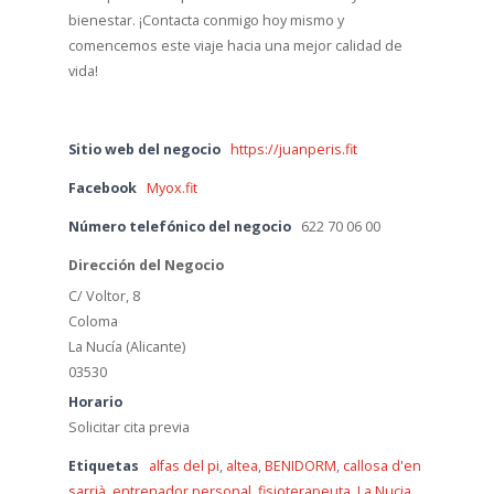
bienestar. ¡Contacta conmigo hoy mismo y
comencemos este viaje hacia una mejor calidad de
vida!
Sitio web del negocio
https://juanperis.fit
Facebook
Myox.fit
Número telefónico del negocio
622 70 06 00
Dirección del Negocio
C/ Voltor, 8
Coloma
La Nucía (Alicante)
03530
Horario
Solicitar cita previa
Etiquetas
alfas del pi
,
altea
,
BENIDORM
,
callosa d'en
sarrià
,
entrenador personal
,
fisioterapeuta
,
La Nucia
,