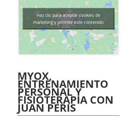
Haz clic para aceptar cookies de
marketing y permitir este contenido
MYOX,
ENTRENAMIENTO
PERSONAL Y
FISIOTERAPIA CON
JUAN PERIS