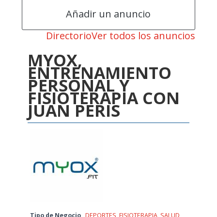
Añadir un anuncio
Directorio
Ver todos los anuncios
MYOX,
ENTRENAMIENTO
PERSONAL Y
FISIOTERAPIA CON
JUAN PERIS
Tipo de Negocio
DEPORTES
,
FISIOTERAPIA
,
SALUD