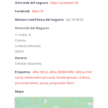
Sitio web del negocio
https://juanperis.fit
Facebook
Myox.fit
Número telefónico del negocio
622 70 06 00
Dirección del Negocio
C/ Voltor, 8
Coloma
La Nucía (Alicante)
03530
Horario
Solicitar cita previa
Etiquetas
alfas del pi
,
altea
,
BENIDORM
,
callosa d'en
sarrià
,
entrenador personal
,
fisioterapeuta
,
La Nucia
,
personal trainer
,
polop
,
preparador físico
Mapa