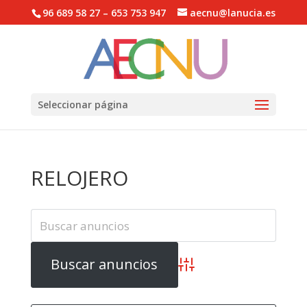
96 689 58 27 – 653 753 947
aecnu@lanucia.es
Abrir barra de herramientas
Seleccionar página
RELOJERO
Búsqueda avanzada