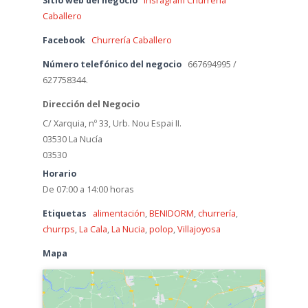
Sitio web del negocio
Insragram Churrería
Caballero
Facebook
Churrería Caballero
Número telefónico del negocio
667694995 /
627758344.
Dirección del Negocio
C/ Xarquia, nº 33, Urb. Nou Espai II.
03530 La Nucía
03530
Horario
De 07:00 a 14:00 horas
Etiquetas
alimentación
,
BENIDORM
,
churrería
,
churrps
,
La Cala
,
La Nucia
,
polop
,
Villajoyosa
Mapa