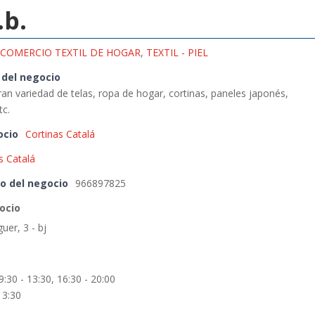
.b.
COMERCIO TEXTIL DE HOGAR
,
TEXTIL - PIEL
 del negocio
n variedad de telas, ropa de hogar, cortinas, paneles japonés,
tc.
ocio
Cortinas Catalá
s Catalá
o del negocio
966897825
ocio
uer, 3 - bj
9:30 - 13:30, 16:30 - 20:00
13:30