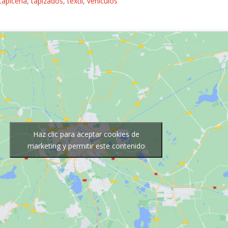
tapicería
,
tapizados
,
textil
,
vehiculos
Haz clic para aceptar cookies de
marketing y permitir este contenido