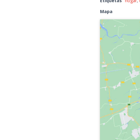
Etiquetas
hogar
,
Mapa