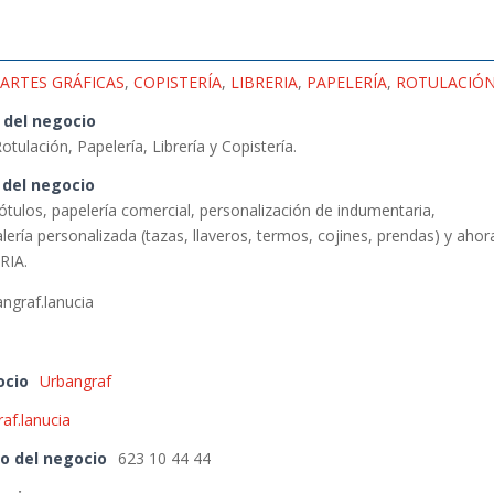
ARTES GRÁFICAS
,
COPISTERÍA
,
LIBRERIA
,
PAPELERÍA
,
ROTULACIÓ
 del negocio
Rotulación, Papelería, Librería y Copistería.
 del negocio
rótulos, papelería comercial, personalización de indumentaria,
lería personalizada (tazas, llaveros, termos, cojines, prendas) y ahor
RIA.
graf.lanucia
ocio
Urbangraf
af.lanucia
o del negocio
623 10 44 44