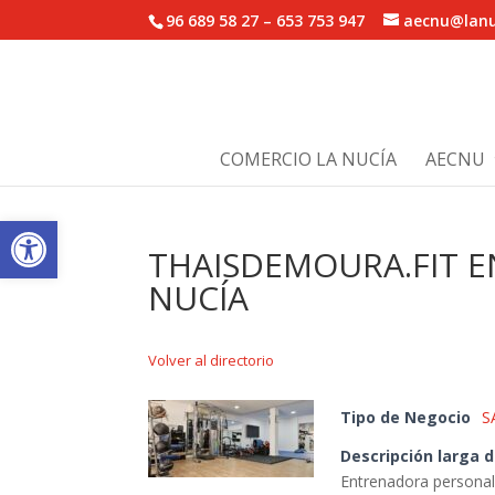
96 689 58 27 – 653 753 947
aecnu@lanu
COMERCIO LA NUCÍA
AECNU
Abrir barra de herramientas
THAISDEMOURA.FIT 
NUCÍA
Volver al directorio
Tipo de Negocio
S
Descripción larga 
Entrenadora personal