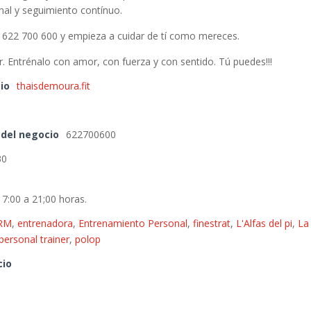
onal y seguimiento contínuo.
 622 700 600 y empieza a cuidar de tí como mereces.
. Entrénalo con amor, con fuerza y con sentido. Tú puedes!!!
io
thaisdemoura.fit
 del negocio
622700600
30
 7:00 a 21;00 horas.
RM
,
entrenadora
,
Entrenamiento Personal
,
finestrat
,
L'Alfas del pi
,
La
personal trainer
,
polop
cio