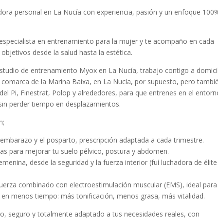
ora personal en La Nucía con experiencia, pasión y un enfoque 100
especialista en entrenamiento para la mujer y te acompaño en cada
 objetivos desde la salud hasta la estética.
tudio de entrenamiento Myox en La Nucía, trabajo contigo a domicil
 la comarca de la Marina Baixa, en La Nucía, por supuesto, pero tambi
del Pi, Finestrat, Polop y alrededores, para que entrenes en el entorn
sin perder tiempo en desplazamientos.
n;
 el embarazo y el posparto, prescripción adaptada a cada trimestre.
ivas para mejorar tu suelo pélvico, postura y abdomen.
femenina, desde la seguridad y la fuerza interior (fuí luchadora de élite
 fuerza combinado con electroestimulación muscular (EMS), ideal para
 en menos tiempo: más tonificación, menos grasa, más vitalidad.
o, seguro y totalmente adaptado a tus necesidades reales, con