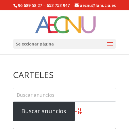
96 689 58 27 – 653 753 947
aecnu@lanucia.es
Abrir barra de herramientas
Seleccionar página
CARTELES
Búsqueda avanzada