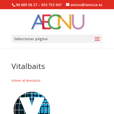
96 689 58 27 – 653 753 947
aecnu@lanucia.es
Abrir barra de herramientas
Seleccionar página
Vitalbaits
Volver al directorio