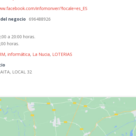
www.facebook.com/infomonver/?locale=es_ES
 del negocio
696488926
;00 a 20:00 horas.
;00 horas.
RM
,
informática
,
La Nucia
,
LOTERIAS
cio
AITA, LOCAL 32