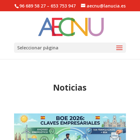
96 689 58 27 – 653 753 947
aecnu@lanucia.es
Abrir barra de herramientas
Seleccionar página
Noticias