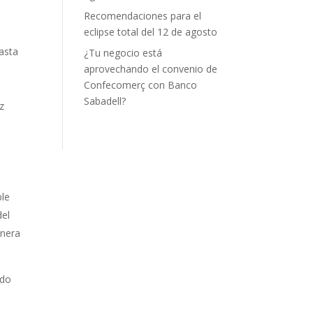
Recomendaciones para el
eclipse total del 12 de agosto
asta
¿Tu negocio está
aprovechando el convenio de
Confecomerç con Banco
Sabadell?
z
ble
del
anera
ndo