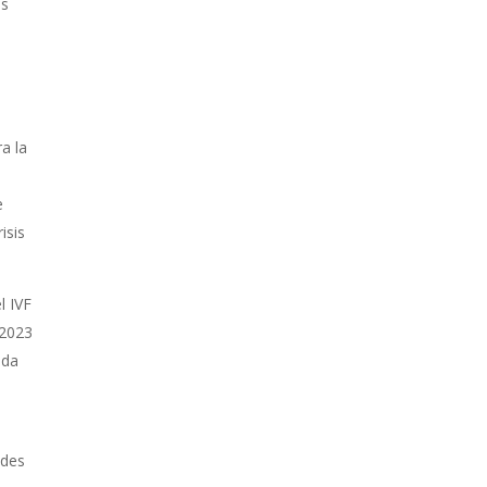
os
a la
e
isis
l IVF
 2023
eda
ades