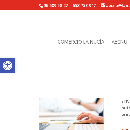
96 689 58 27 – 653 753 947
aecnu@lanu
COMERCIO LA NUCÍA
AECNU
Abrir barra de herramientas
El I
aut
pre
Noti