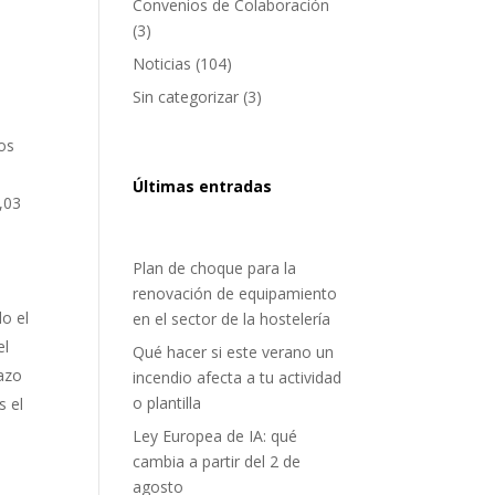
Convenios de Colaboración
(3)
Noticias
(104)
Sin categorizar
(3)
os
Últimas entradas
,03
Plan de choque para la
renovación de equipamiento
do el
en el sector de la hostelería
el
Qué hacer si este verano un
lazo
incendio afecta a tu actividad
o plantilla
s el
Ley Europea de IA: qué
cambia a partir del 2 de
agosto