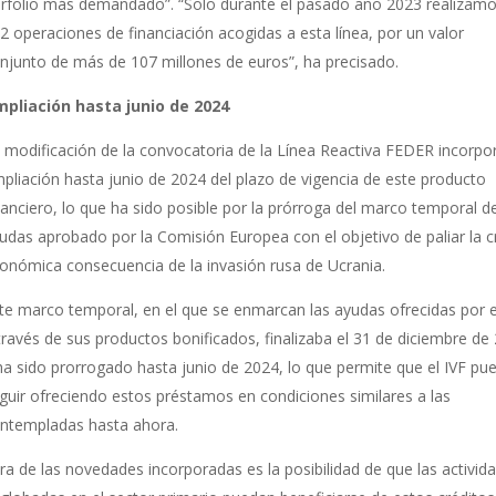
rfolio más demandado”. “Solo durante el pasado año 2023 realizam
2 operaciones de financiación acogidas a esta línea, por un valor
njunto de más de 107 millones de euros”, ha precisado.
pliación hasta junio de 2024
 modificación de la convocatoria de la Línea Reactiva FEDER incorpor
pliación hasta junio de 2024 del plazo de vigencia de este producto
nanciero, lo que ha sido posible por la prórroga del marco temporal d
udas aprobado por la Comisión Europea con el objetivo de paliar la cr
onómica consecuencia de la invasión rusa de Ucrania.
te marco temporal, en el que se enmarcan las ayudas ofrecidas por e
través de sus productos bonificados, finalizaba el 31 de diciembre de
ha sido prorrogado hasta junio de 2024, lo que permite que el IVF pu
guir ofreciendo estos préstamos en condiciones similares a las
ntempladas hasta ahora.
ra de las novedades incorporadas es la posibilidad de que las activid