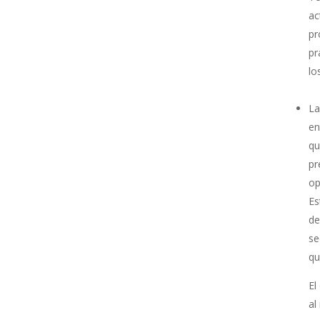
ac
pr
pr
lo
La
en
qu
pr
op
Es
de
se
qu
El
al