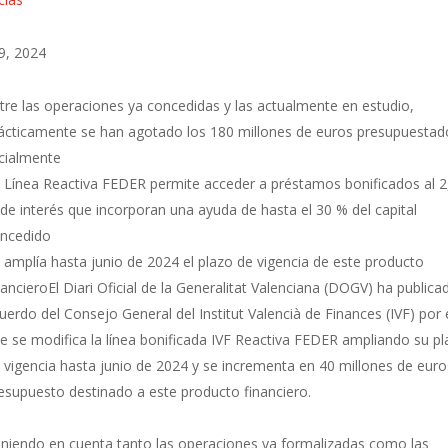
9, 2024
tre las operaciones ya concedidas y las actualmente en estudio,
ácticamente se han agotado los 180 millones de euros presupuestad
icialmente
 Línea Reactiva FEDER permite acceder a préstamos bonificados al 2
de interés que incorporan una ayuda de hasta el 30 % del capital
ncedido
 amplía hasta junio de 2024 el plazo de vigencia de este producto
nancieroEl Diari Oficial de la Generalitat Valenciana (DOGV) ha publica
uerdo del Consejo General del Institut Valencià de Finances (IVF) por 
e se modifica la línea bonificada IVF Reactiva FEDER ampliando su p
 vigencia hasta junio de 2024 y se incrementa en 40 millones de euro
esupuesto destinado a este producto financiero.
niendo en cuenta tanto las operaciones ya formalizadas como las