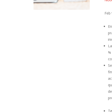
Feb 
En
pr
in
La
% 
co
Se
fi
ac
qu
de
pr
Te