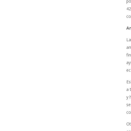
po
42
co
Am
La
am
fi
ay
ec
Es
a 
y 
se
co
Ot