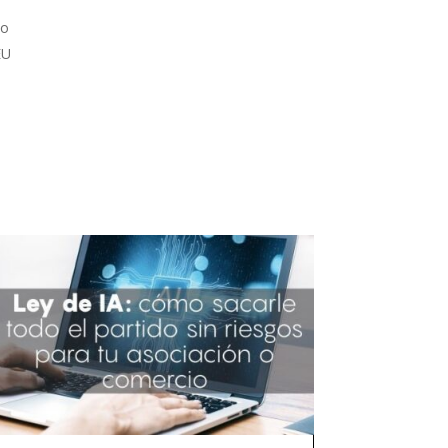
do
EU