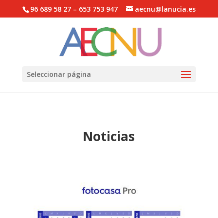
96 689 58 27 – 653 753 947
aecnu@lanucia.es
Abrir barra de herramientas
Seleccionar página
Noticias