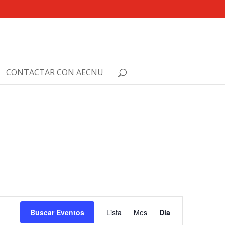
CONTACTAR CON AECNU
Navegación
de
Buscar Eventos
Lista
Mes
Día
vistas