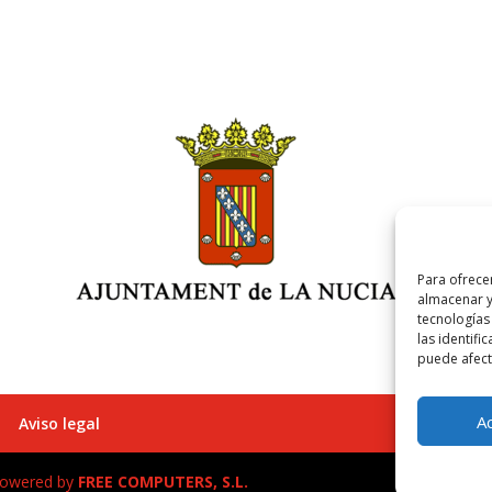
Para ofrece
almacenar y
tecnologías
las identifi
puede afecta
A
Aviso legal
 Powered by
FREE COMPUTERS, S.L.