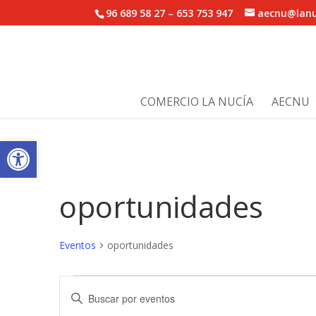
96 689 58 27 – 653 753 947
aecnu@lanu
COMERCIO LA NUCÍA
AECNU
Abrir barra de herramientas
oportunidades
Eventos
oportunidades
Eventos
Navegación
Introduce
en
de
la