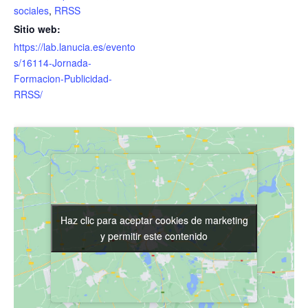
sociales
,
RRSS
Sitio web:
https://lab.lanucia.es/evento
s/16114-Jornada-
Formacion-Publicidad-
RRSS/
Haz clic para aceptar cookies de marketing
Haz clic para aceptar cookies de marketing
y permitir este contenido
y permitir este contenido