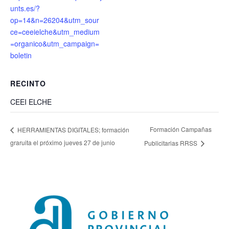
unts.es/?
op=14&n=26204&utm_sour
ce=ceeielche&utm_medium
=organico&utm_campaign=
boletin
RECINTO
CEEI ELCHE
Formación Campañas
HERRAMIENTAS DIGITALES; formación
graruita el próximo jueves 27 de junio
Publicitarias RRSS