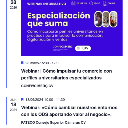
28
2026
Destacado
28 mayo-15:30
-
17:00
Webinar | Cómo impulsar tu comercio con
perfiles universitarios especializados
CONFWCIMERÇ CV
Destacado
18/06/2024-10:00
-
11:30
JUN
18
Webinar: «Cómo cambiar nuestros entornos
2024
con los ODS aportando valor al negocio».
PATECO Consejo Superior Cámaras CV