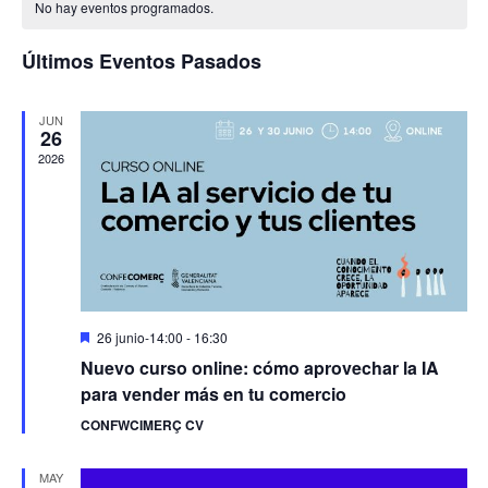
de
de
No hay eventos programados.
y
fecha.
Eve
Eventos
vistas
Últimos Eventos Pasados
de
Evento
JUN
26
2026
Destacado
26 junio-14:00
-
16:30
Nuevo curso online: cómo aprovechar la IA
para vender más en tu comercio
CONFWCIMERÇ CV
MAY