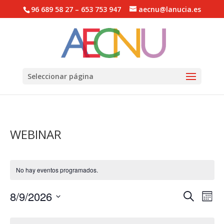
96 689 58 27 – 653 753 947
aecnu@lanucia.es
Abrir barra de herramientas
Seleccionar página
WEBINAR
No hay eventos programados.
Navega
Na
8/9/2026
Buscar
Mes
de
de
Selecciona
vis
Calendario
búsqu
la