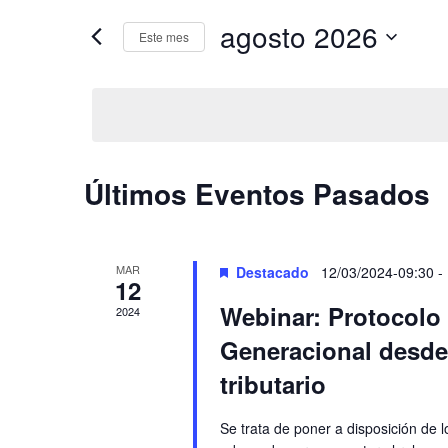
y
clave.
agosto 2026
vistas
Busca
Este mes
de
Eventos
Selecciona
Eventos
para
la
la
fecha.
palabra
clave.
Calendario
Últimos Eventos Pasados
de
Eventos
MAR
Destacado
12/03/2024-09:30
-
12
Webinar: Protocolo 
2024
Generacional desde e
tributario
Se trata de poner a disposición de 