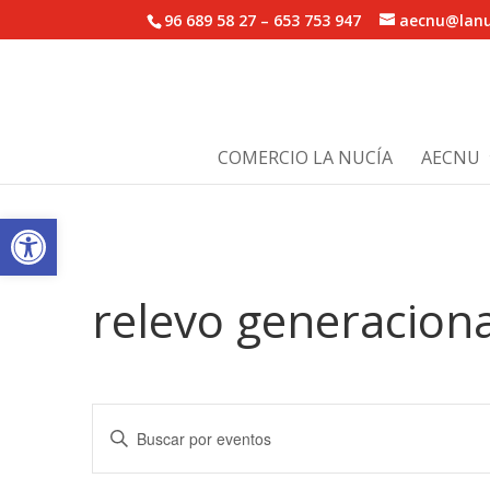
96 689 58 27 – 653 753 947
aecnu@lanu
COMERCIO LA NUCÍA
AECNU
Abrir barra de herramientas
relevo generaciona
Navegación
Introduce
de
la
búsqueda
palabra