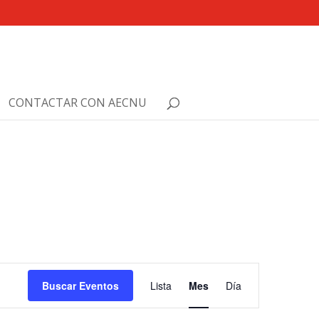
CONTACTAR CON AECNU
Navegación
de
Buscar Eventos
Lista
Mes
Día
vistas
de