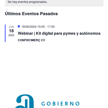
de
de
No hay eventos programados.
y
fecha.
Eve
Eventos
vistas
Últimos Eventos Pasados
de
Evento
Destacado
18/06/2024-15:00
-
17:00
JUN
18
Webinar | Kit digital para pymes y autónomos
2024
CONFWCIMERÇ CV