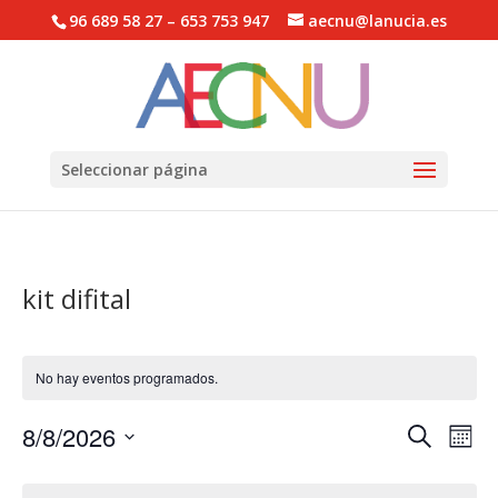
96 689 58 27 – 653 753 947
aecnu@lanucia.es
Abrir barra de herramientas
Seleccionar página
kit difital
No hay eventos programados.
Navega
Na
8/8/2026
Buscar
Mes
de
de
Selecciona
vis
Calendario
búsqu
la