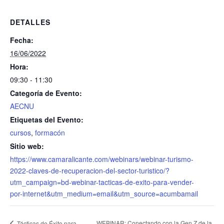
DETALLES
Fecha:
16/06/2022
Hora:
09:30 - 11:30
Categoría de Evento:
AECNU
Etiquetas del Evento:
cursos
,
formacón
Sitio web:
https://www.camaralicante.com/webinars/webinar-turismo-
2022-claves-de-recuperacion-del-sector-turistico/?
utm_campaign=bd-webinar-tacticas-de-exito-para-vender-
por-internet&utm_medium=email&utm_source=acumbamail
WEBINAR: Conectando con la Gen Z de la
Tácticas de Éxito para