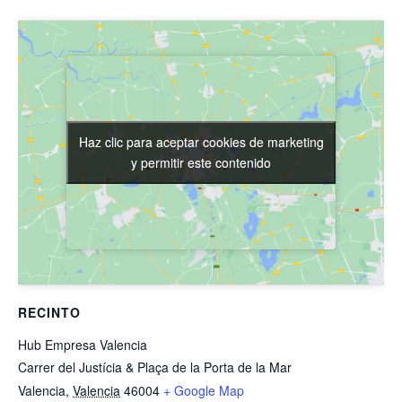
Haz clic para aceptar cookies de marketing
Haz clic para aceptar cookies de marketing
y permitir este contenido
y permitir este contenido
RECINTO
Hub Empresa Valencia
Carrer del Justícia & Plaça de la Porta de la Mar
Valencia
,
Valencia
46004
+ Google Map