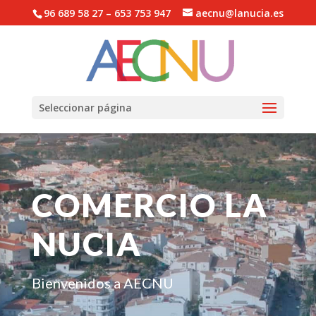
96 689 58 27 – 653 753 947
aecnu@lanucia.es
Abrir barra de herramientas
Seleccionar página
COMERCIO LA
NUCIA
Bienvenidos a AECNU