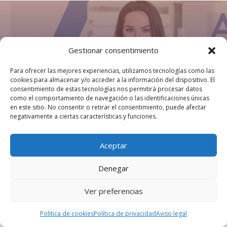
COMERCIO LA
Gestionar consentimiento
NUCÍA
Para ofrecer las mejores experiencias, utilizamos tecnologías como las
cookies para almacenar y/o acceder a la información del dispositivo. El
consentimiento de estas tecnologías nos permitirá procesar datos
como el comportamiento de navegación o las identificaciones únicas
Directorio de empresas de La Nucía
en este sitio. No consentir o retirar el consentimiento, puede afectar
negativamente a ciertas características y funciones.
BUSCAR EMPRESAS
Aceptar
Denegar
Ver preferencias
Política de cookies
Política de privacidad
Aviso legal