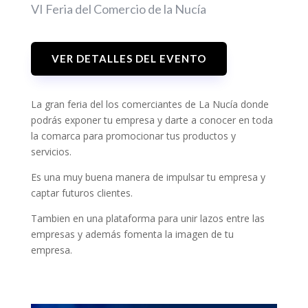
Jul 3, 2026
|
Noticias
VI Feria del Comercio de la Nucía
Descubre el jueves 9 de julio cómo
optimizar tu presupuesto publicitario,
entender al...
VER DETALLES DEL EVENTO
La gran feria del los comerciantes de La Nucía donde
podrás exponer tu empresa y darte a conocer en toda
la comarca para promocionar tus productos y
servicios.
Es una muy buena manera de impulsar tu empresa y
captar futuros clientes.
Este julio, aprende a usar la IA en
tu negocio
Tambien en una plataforma para unir lazos entre las
Jul 2, 2026
|
Noticias
empresas y además fomenta la imagen de tu
La Inteligencia Artificial ya puede
empresa.
ayudarte en muchas tareas del día a día
de tu comercio:...