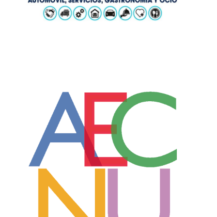
Subvenciones para personas
emprendedoras y pymes en
apoyo al inicio y la consolidación
de su proyecto empresarial, para
el ejercicio 2026. .
Jul 1, 2026
|
Noticias
,
Ayudas y
Subvenciones
Hasta las 23:59 h. del viernes 31 de jrlio
de 2026. 1. FICHA TÉCNICA
SUBVENCIONES AECNU Campo...