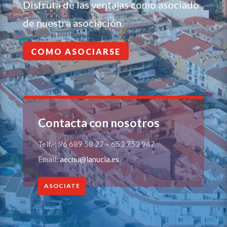
Disfruta de las ventajas como asociado
de nuestra asociación.
COMO ASOCIARSE
Contacta con nosotros
Telf.-: 96 689 58 27 – 653 753 947
Email:
aecnu@lanucia.es
ASOCIATE