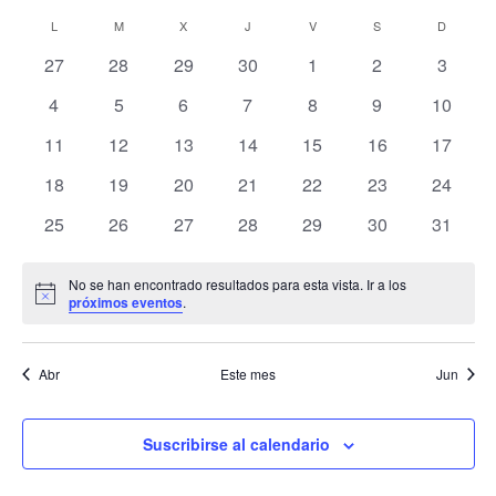
de
de
Selecciona
vis
Calendario
búsqu
L
LUNES
M
MARTES
X
MIÉRCOLES
J
JUEVES
V
VIERNES
S
SÁBADO
D
DOMIN
la
de
de
y
fecha.
0
0
0
0
0
0
0
27
28
29
30
1
2
3
Eve
Eventos
vistas
eventos
eventos
eventos
eventos
eventos
eventos
evento
0
0
0
0
0
0
0
4
5
6
7
8
9
10
de
eventos
eventos
eventos
eventos
eventos
eventos
eventos
0
0
0
0
0
0
Evento
0
11
12
13
14
15
16
17
eventos
eventos
eventos
eventos
eventos
eventos
eventos
0
0
0
0
0
0
0
18
19
20
21
22
23
24
eventos
eventos
eventos
eventos
eventos
eventos
eventos
0
0
0
0
0
0
0
25
26
27
28
29
30
31
eventos
eventos
eventos
eventos
eventos
eventos
eventos
No se han encontrado resultados para esta vista. Ir a los
Aviso
próximos eventos
.
Abr
Este mes
Jun
Suscribirse al calendario