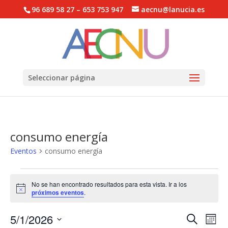
96 689 58 27 – 653 753 947
aecnu@lanucia.es
Abrir barra de herramientas
Seleccionar página
consumo energía
Eventos
consumo energía
Eventos
No se han encontrado resultados para esta vista. Ir a los
Aviso
próximos eventos
.
Navega
Na
5/1/2026
Buscar
Mes