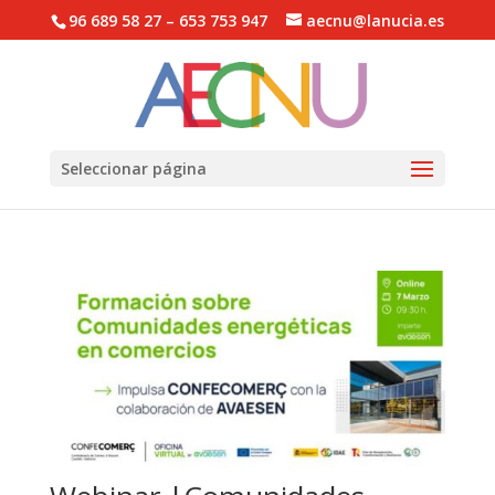
96 689 58 27 – 653 753 947
aecnu@lanucia.es
Abrir barra de herramientas
Seleccionar página